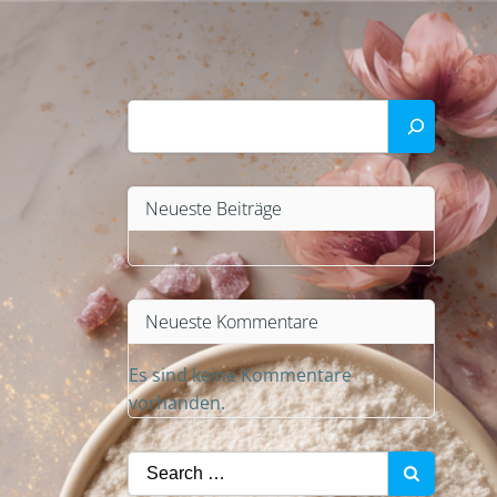
Suchen
Neueste Beiträge
Neueste Kommentare
Es sind keine Kommentare
vorhanden.
Search
for: